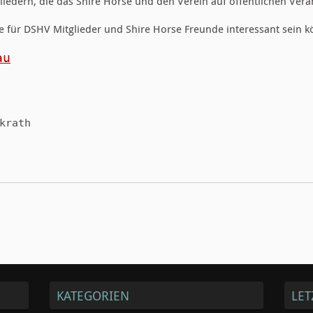
liedern, die das Shire Horse und den Verein auf öffentlichen Ver
e für DSHV Mitglieder und Shire Horse Freunde interessant sein 
au
krath
KATEGORIEN
LET