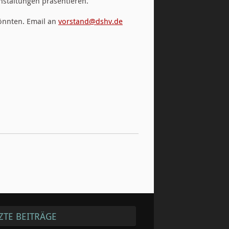
anstaltungen präsentieren.
könnten. Email an
vorstand@dshv.de
ZTE BEITRÄGE