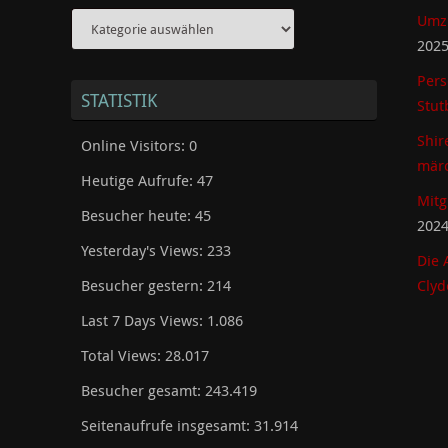
Kategorien
Umzu
202
Pers
STATISTIK
Stut
Shir
Online Visitors:
0
märc
Heutige Aufrufe:
47
Mitg
Besucher heute:
45
202
Yesterday's Views:
233
Die 
Besucher gestern:
214
Clyd
Last 7 Days Views:
1.086
Total Views:
28.017
Besucher gesamt:
243.419
Seitenaufrufe insgesamt:
31.914