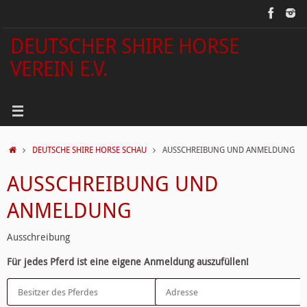
Zum
Inhalt
springen
DEUTSCHER SHIRE HORSE
VEREIN E.V.
START
DEUTSCHE SHIRE HORSE SCHAU
AUSSCHREIBUNG UND ANMELDUNG
AUSSCHREIBUNG UND
ANMELDUNG
Ausschreibung
Für jedes Pferd ist eine eigene Anmeldung auszufüllen!